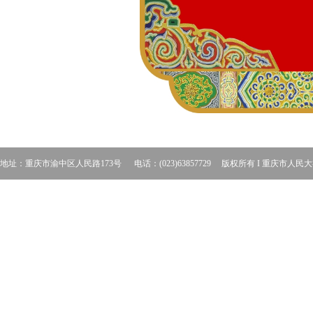
地址：重庆市渝中区人民路173号 电话：(023)63857729 版权所有 I 重庆市人民